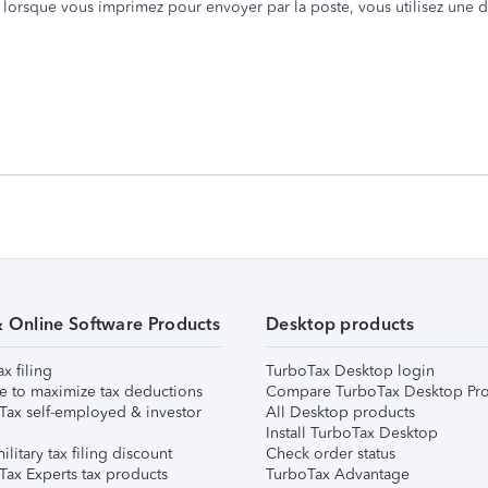
 lorsque vous imprimez pour envoyer par la poste, vous utilisez une d
& Online Software Products
Desktop products
ax filing
TurboTax Desktop login
e to maximize tax deductions
Compare TurboTax Desktop Pro
Tax self-employed & investor
All Desktop products
Install TurboTax Desktop
ilitary tax filing discount
Check order status
Tax Experts tax products
TurboTax Advantage