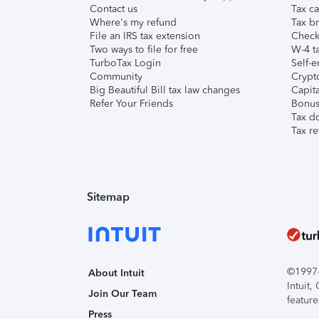
Contact us
Tax ca
Where's my refund
Tax br
File an IRS tax extension
Check 
Two ways to file for free
W-4 ta
TurboTax Login
Self-e
Community
Crypto
Big Beautiful Bill tax law changes
Capita
Refer Your Friends
Bonus 
Tax d
Tax re
Sitemap
©1997-2
About Intuit
Intuit
Join Our Team
feature
Press