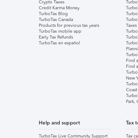
Crypto Taxes
Turbo
Credit Karma Money
TurboT
TurboTax Blog
TurboT
TurboTax Canada
Turbo
Products for previous tax years
Taxes
TurboTax mobile app
Turbo
Early Tax Refunds
Turbo
TurboTax en español
Turbo
Plann
TurboT
Find a
Find a
Turbo
New Y
Turbo
Coast
Turbo
Park,
Help and support
Tax t
TurboTax Live Community Support
Tax ca