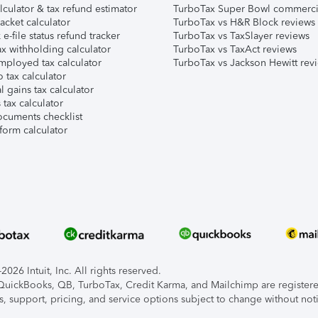
lculator & tax refund estimator
TurboTax Super Bowl commerci
acket calculator
TurboTax vs H&R Block reviews
e-file status refund tracker
TurboTax vs TaxSlayer reviews
x withholding calculator
TurboTax vs TaxAct reviews
mployed tax calculator
TurboTax vs Jackson Hewitt rev
 tax calculator
l gains tax calculator
tax calculator
ocuments checklist
form calculator
026 Intuit, Inc. All rights reserved.
, QuickBooks, QB, TurboTax, Credit Karma, and Mailchimp are registered
s, support, pricing, and service options subject to change without not