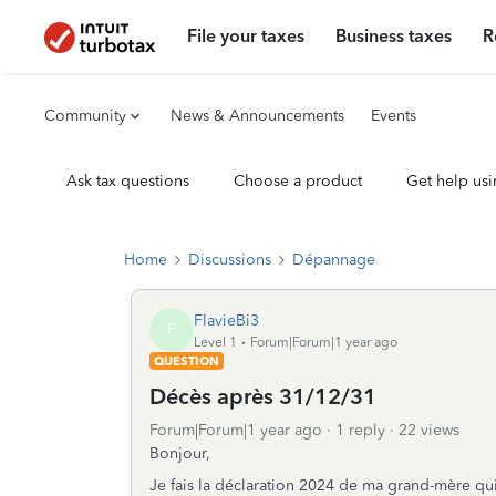
File your taxes
Business taxes
R
Community
News & Announcements
Events
Ask tax questions
Choose a product
Get help usi
Home
Discussions
Dépannage
FlavieBi3
F
Level 1
Forum|Forum|1 year ago
QUESTION
Décès après 31/12/31
Forum|Forum|1 year ago
1 reply
22 views
Bonjour,
Je fais la déclaration 2024 de ma grand-mère qui 