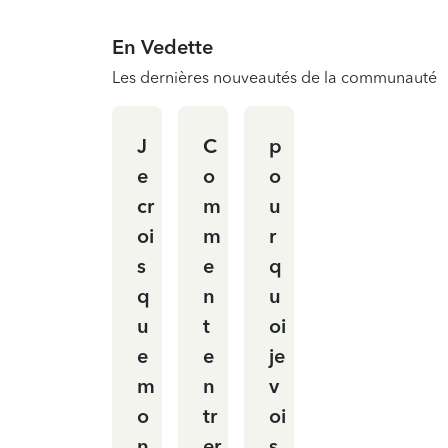
En Vedette
Les dernières nouveautés de la communauté
J
C
p
e
o
o
cr
m
u
oi
m
r
s
e
q
q
n
u
u
t
oi
e
e
je
m
n
v
o
tr
oi
n
er
s