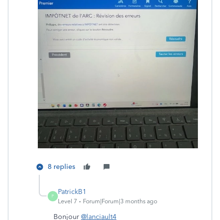
8 replies
PatrickB1
P
Level 7
Forum|Forum|3 months ago
Bonjour
@lanciault4