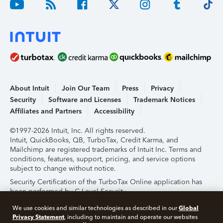
About Intuit
Join Our Team
Press
Privacy
Security
Software and Licenses
Trademark Notices
Affiliates and Partners
Accessibility
©1997-2026 Intuit, Inc. All rights reserved.
Intuit, QuickBooks, QB, TurboTax, Credit Karma, and
Mailchimp are registered trademarks of Intuit Inc. Terms and
conditions, features, support, pricing, and service options
subject to change without notice.
Security Certification of the TurboTax Online application has
been performed by C-Level Security.
By accessing and using this page you agree to the
Terms of
Global
We use cookies and similar technologies as described in our
Use
.
Privacy Statement
, including to maintain and operate our websites