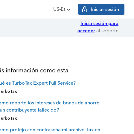
US‑Es
Iniciar sesión
Inicia sesión para
acceder
al soporte
s información como esta
é es TurboTax Expert Full Service?
TurboTax
mo reporto los intereses de bonos de ahorro
un contribuyente fallecido?
TurboTax
mo protejo con contraseña mi archivo .tax en