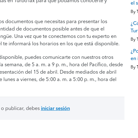
tas en TurboTax para que podamos conocerte y
el 
By
los documentos que necesitas para presentar los
¿Có
antidad de documentos posible antes de que el
Tu
lingüe. Una vez que te conectemos con tu experto en
By
l te informará los horarios en los que está disponible.
¿P
 disponible, puedes comunicarte con nuestros otros
en 
a semana, de 5 a. m. a 9 p. m., hora del Pacífico, desde
By
esentación del 15 de abril. Desde mediados de abril
 lunes a viernes, de 5:00 a. m. a 5:00 p. m., hora del
 o publicar, debes
iniciar sesión