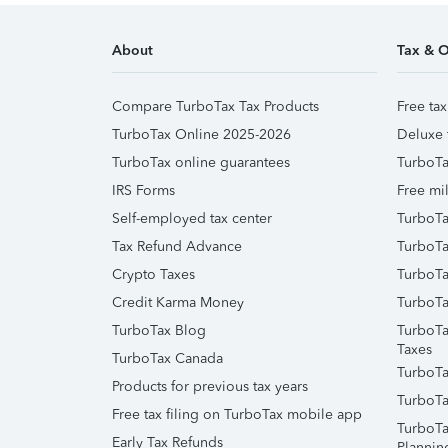
About
Tax & O
Compare TurboTax Tax Products
Free tax
TurboTax Online 2025-2026
Deluxe 
TurboTax online guarantees
TurboTa
IRS Forms
Free mil
Self-employed tax center
TurboTa
Tax Refund Advance
TurboTa
Crypto Taxes
TurboTa
Credit Karma Money
TurboTa
TurboTax Blog
TurboTa
Taxes
TurboTax Canada
TurboTa
Products for previous tax years
TurboTa
Free tax filing on TurboTax mobile app
TurboTa
Early Tax Refunds
Plannin