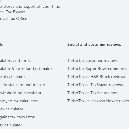
 stores and Expert offices - Find
cal Tax Expert
ocal Tax Office
ls
Social and customer reviews
ulators and tools
TurboTax customer reviews
ulator & tax refund estimator
TurboTax Super Bowl commercia
ket calculator
TurboTax vs H&R Block reviews
file status refund tracker
TurboTax vs TaxSlayer reviews
 withholding calculator
TurboTax vs TaxAct reviews
ployed tax calculator
TurboTax vs Jackson Hewitt revie
ax calculator
gains tax calculator
ax calculator