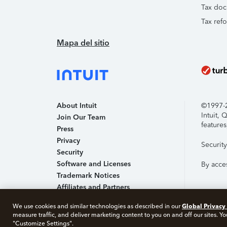
Tax doc
Tax ref
Mapa del sitio
About Intuit
©1997-20
Intuit,
Join Our Team
features
Press
Privacy
Securit
Security
Software and Licenses
By acce
Trademark Notices
Affiliates and Partners
Accessibility
Global Privacy
We use cookies and similar technologies as described in our
About 
measure traffic, and deliver marketing content to you on and off our sites. Yo
"Customize Settings".