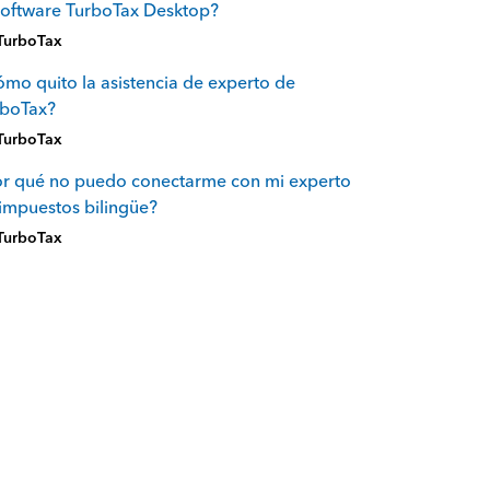
software TurboTax Desktop?
TurboTax
mo quito la asistencia de experto de
rboTax?
TurboTax
or qué no puedo conectarme con mi experto
impuestos bilingüe?
TurboTax