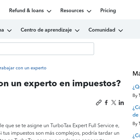
Refund & loans
Resources
Pricing
ma
Centro de aprendizaje
Comunidad
rabajar con un experto
Má
on un experto en impuestos?
¿Qu
By
¿Có
de 
By
ble que se te asigne un TurboTax Expert Full Service e,
Si tus impuestos son más complejos, podría tardar un
¿Có