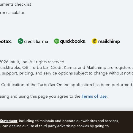
uments checklist
orm calculator
26 Intuit, Inc. All rights reserved.
 QuickBooks, QB, TurboTax, Credit Karma, and Mailchimp are registered 
, support, pricing, and service options subject to change without noti
y Certification of the TurboTax Online application has been performed 
ssing and using this page you agree to the
Terms of Use
.
 Statement
, including to maintain and operate our websites and services,
Cookies
Manage Cookies
u can decline our use of third party advertising cookies by going to