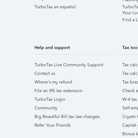
TurboTax en español
TurboTax
Your Lo
Find a L
Help and support
Tax too
TurboTax Live Community Support
Tax calc
Contact us
Tax calc
Where's my refund
Tax brac
File an IRS tax extension
Check e-
TurboTax Login
W-4 tax
Community
Self-em
Big Beautiful Bill tax law changes
Crypto t
Refer Your Friends
Capital 
Bonus t