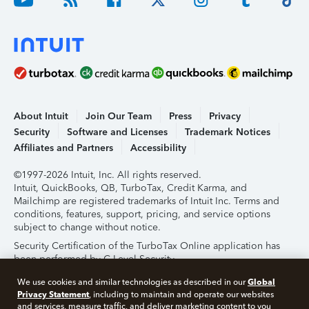
About Intuit
Join Our Team
Press
Privacy
Security
Software and Licenses
Trademark Notices
Affiliates and Partners
Accessibility
©1997-2026 Intuit, Inc. All rights reserved.
Intuit, QuickBooks, QB, TurboTax, Credit Karma, and
Mailchimp are registered trademarks of Intuit Inc. Terms and
conditions, features, support, pricing, and service options
subject to change without notice.
Security Certification of the TurboTax Online application has
been performed by C-Level Security.
By accessing and using this page you agree to the
Terms of
Global
We use cookies and similar technologies as described in our
Use
.
Privacy Statement
, including to maintain and operate our websites
and services, measure traffic, and deliver marketing content to you