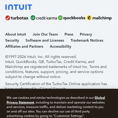
About Intuit
Join Our Team
Press
Privacy
Security
Software and Licenses
Trademark Notices
Affiliates and Partners
Accessibility
©1997-2026 Intuit, Inc. All rights reserved.
Intuit, QuickBooks, QB, TurboTax, Credit Karma, and
Mailchimp are registered trademarks of Intuit Inc. Terms and
conditions, features, support, pricing, and service options
subject to change without notice.
Security Certification of the TurboTax Online application has
been performed by C-Level Security.
By accessing and using this page you agree to the
Terms of
Global
We use cookies and similar technologies as described in our
Use
.
Privacy Statement
, including to maintain and operate our websites
and services, measure traffic, and deliver marketing content to you
on and off our sites. You can decline our use of third party
About Cookies
Manage Cookies
advertising cookies by going to "Customize Settings".