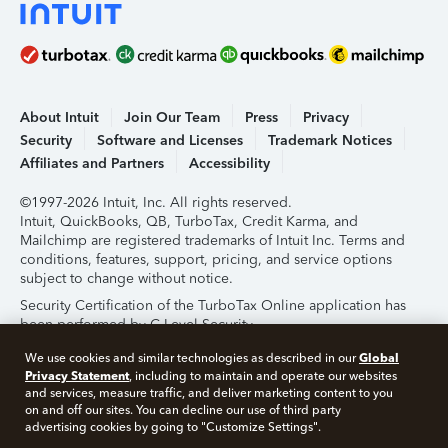
About Intuit
Join Our Team
Press
Privacy
Security
Software and Licenses
Trademark Notices
Affiliates and Partners
Accessibility
©1997-2026 Intuit, Inc. All rights reserved.
Intuit, QuickBooks, QB, TurboTax, Credit Karma, and
Mailchimp are registered trademarks of Intuit Inc. Terms and
conditions, features, support, pricing, and service options
subject to change without notice.
Security Certification of the TurboTax Online application has
been performed by C-Level Security.
By accessing and using this page you agree to the
Terms of
Global
We use cookies and similar technologies as described in our
Use
.
Privacy Statement
, including to maintain and operate our websites
and services, measure traffic, and deliver marketing content to you
on and off our sites. You can decline our use of third party
About Cookies
Manage Cookies
advertising cookies by going to "Customize Settings".