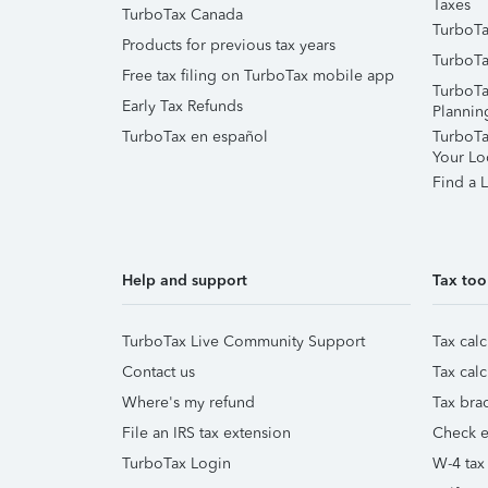
Taxes
TurboTax Canada
TurboTa
Products for previous tax years
TurboTa
Free tax filing on TurboTax mobile app
TurboTa
Early Tax Refunds
Plannin
TurboTax en español
TurboTax
Your Lo
Find a L
Help and support
Tax too
TurboTax Live Community Support
Tax calc
Contact us
Tax calc
Where's my refund
Tax brac
File an IRS tax extension
Check e-
TurboTax Login
W-4 tax