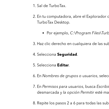
Sal de TurboTax.
En tu computadora, abre el Explorador d
TurboTax Desktop.
Por ejemplo,
C:\Program Files\Tur
Haz clic derecho en cualquiera de las s
Selecciona
Seguridad
.
Selecciona
Editar
.
En
Nombres de grupos o usuarios
, sele
En
Permisos para usuarios
, busca
Escribi
desmarcada y
la opción Permitir
esté ma
Repite los pasos 2 a 6 para todas las su