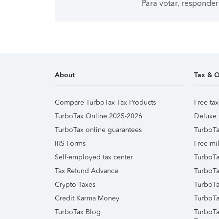
Para votar, responder
About
Tax & O
Compare TurboTax Tax Products
Free tax
TurboTax Online 2025-2026
Deluxe 
TurboTax online guarantees
TurboTa
IRS Forms
Free mil
Self-employed tax center
TurboTa
Tax Refund Advance
TurboTa
Crypto Taxes
TurboTa
Credit Karma Money
TurboTa
TurboTax Blog
TurboTa