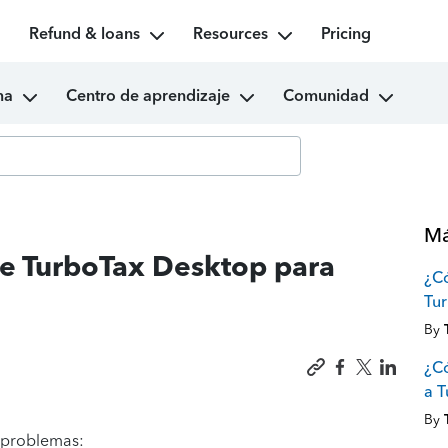
Refund & loans
Resources
Pricing
ma
Centro de aprendizaje
Comunidad
Má
e TurboTax Desktop para
¿C
Tu
By
¿Có
a 
By
 problemas: