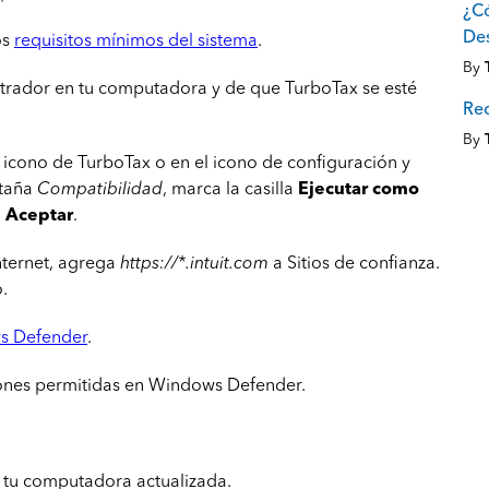
¿Có
De
os
requisitos mínimos del sistema
.
By
trador en tu computadora y de que TurboTax se esté
Rec
By
l icono de TurboTax o en el icono de configuración y
staña
Compatibilidad
, marca la casilla
Ejecutar como
a
Aceptar
.
nternet, agrega
https://*.intuit.com
a Sitios de confianza.
.
s Defender
.
ones permitidas en Windows Defender.
tu computadora actualizada.