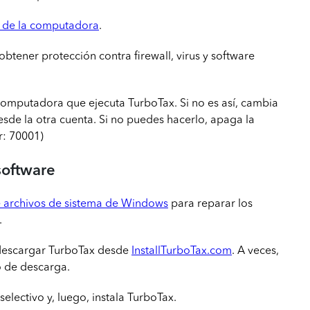
e de la computadora
.
btener protección contra firewall, virus y software
 computadora que ejecuta TurboTax. Si no es así, cambia
esde la otra cuenta. Si no puedes hacerlo, apaga la
r: 70001)
software
archivos de sistema de Windows
para reparar los
.
 descargar TurboTax desde
InstallTurboTax.com
. A veces,
o de descarga.
electivo y, luego, instala TurboTax.