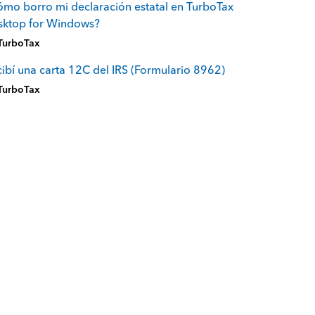
mo borro mi declaración estatal en TurboTax
sktop for Windows?
TurboTax
ibí una carta 12C del IRS (Formulario 8962)
TurboTax