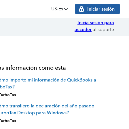
US‑Es
Iniciar sesión
Inicia sesión para
acceder
al soporte
s información como esta
ómo importo mi información de QuickBooks a
rboTax?
TurboTax
mo transfiero la declaración del año pasado
TurboTax Desktop para Windows?
TurboTax