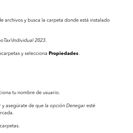
e archivos y busca la carpeta donde está instalado
boTax\Individual 2023
.
ubcarpetas y selecciona
Propiedades
.
cciona tu nombre de usuario.
r
y asegúrate de que
la opción Denegar
esté
rcada.
bcarpetas.