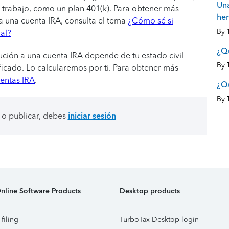
Una
l trabajo, como un plan 401(k). Para obtener más
her
 a una cuenta IRA, consulta el tema
¿Cómo sé si
By
al?
¿Qu
ución a una cuenta IRA depende de tu estado civil
By
ficado. Lo calcularemos por ti. Para obtener más
entas IRA
.
¿Qu
By
 o publicar, debes
iniciar sesión
nline Software Products
Desktop products
 filing
TurboTax Desktop login