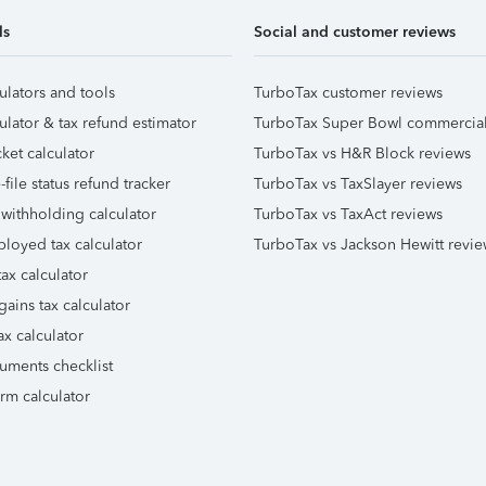
ls
Social and customer reviews
ulators and tools
TurboTax customer reviews
ulator & tax refund estimator
TurboTax Super Bowl commercia
ket calculator
TurboTax vs H&R Block reviews
file status refund tracker
TurboTax vs TaxSlayer reviews
 withholding calculator
TurboTax vs TaxAct reviews
ployed tax calculator
TurboTax vs Jackson Hewitt revie
ax calculator
gains tax calculator
ax calculator
uments checklist
orm calculator