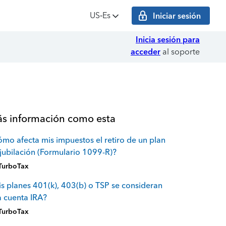
US‑Es
Iniciar sesión
Inicia sesión para
acceder
al soporte
s información como esta
mo afecta mis impuestos el retiro de un plan
jubilación (Formulario 1099-R)?
TurboTax
s planes 401(k), 403(b) o TSP se consideran
 cuenta IRA?
TurboTax