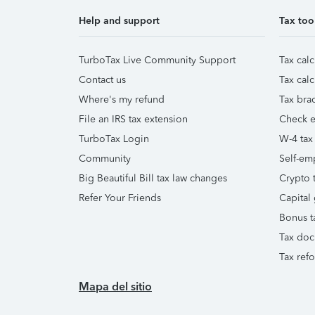
Help and support
Tax too
TurboTax Live Community Support
Tax calc
Contact us
Tax calc
Where's my refund
Tax brac
File an IRS tax extension
Check e-
TurboTax Login
W-4 tax
Community
Self-em
Big Beautiful Bill tax law changes
Crypto t
Refer Your Friends
Capital 
Bonus t
Tax doc
Tax ref
Mapa del sitio