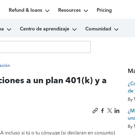
Refund & loans
Resources
Pricing
ma
Centro de aprendizaje
Comunidad
lación
Má
ciones a un plan 401(k) y a
¿Có
de 
By
¿Mi
una
By
A incluso si tú o tu cónyuge (si declaran en conjunto)