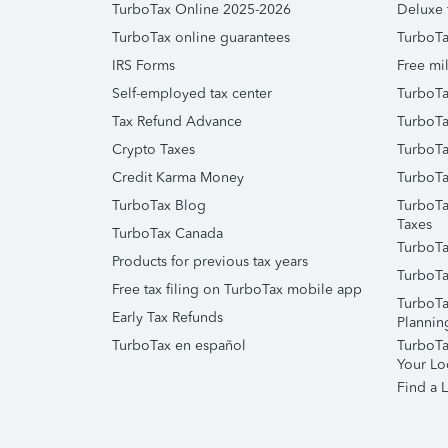
TurboTax Online 2025-2026
Deluxe 
TurboTax online guarantees
TurboTa
IRS Forms
Free mil
Self-employed tax center
TurboTa
Tax Refund Advance
TurboTa
Crypto Taxes
TurboTa
Credit Karma Money
TurboTa
TurboTax Blog
TurboTa
Taxes
TurboTax Canada
TurboTa
Products for previous tax years
TurboTa
Free tax filing on TurboTax mobile app
TurboTa
Early Tax Refunds
Plannin
TurboTax en español
TurboTax
Your Lo
Find a L