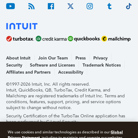
About Intuit
Join Our Team
Press
Privacy
Security
Software and Licenses
Trademark Notices
Affiliates and Partners
Accessibility
©1997-2026 Intuit, Inc. All rights reserved.
Intuit, QuickBooks, QB, TurboTax, Credit Karma, and
Mailchimp are registered trademarks of Intuit Inc. Terms and
conditions, features, support, pricing, and service options
subject to change without notice.
Security Certification of the TurboTax Online application has
been performed by C-Level Security.
By accessing and using this page you agree to the
Terms of
Global
We use cookies and similar technologies as described in our
Use
.
Privacy Statement
, including to maintain and operate our websites