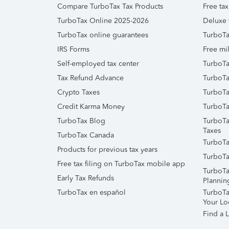
Compare TurboTax Tax Products
Free tax
TurboTax Online 2025-2026
Deluxe 
TurboTax online guarantees
TurboTa
IRS Forms
Free mil
Self-employed tax center
TurboTa
Tax Refund Advance
TurboTa
Crypto Taxes
TurboTa
Credit Karma Money
TurboTa
TurboTax Blog
TurboTa
Taxes
TurboTax Canada
TurboTa
Products for previous tax years
TurboTa
Free tax filing on TurboTax mobile app
TurboTa
Early Tax Refunds
Plannin
TurboTax en español
TurboTax
Your Lo
Find a L