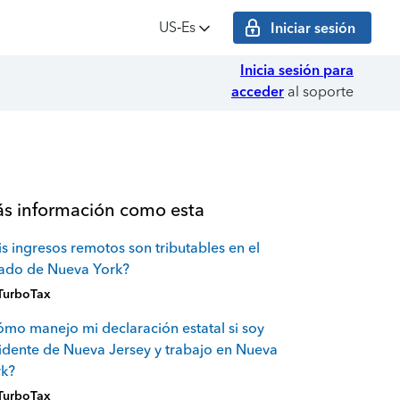
US‑Es
Iniciar sesión
Inicia sesión para
acceder
al soporte
s información como esta
s ingresos remotos son tributables en el
tado de Nueva York?
TurboTax
mo manejo mi declaración estatal si soy
idente de Nueva Jersey y trabajo en Nueva
rk?
TurboTax