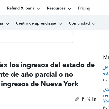
Refund & loans
Resources
Pricing
ma
Centro de aprendizaje
Comunidad
Má
x los ingresos del estado de
¿Mi
te de año parcial o no
es
By
e ingresos de Nueva York
¿Có
res
Yo
By