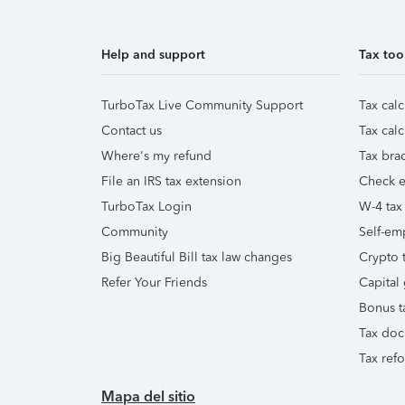
Help and support
Tax too
TurboTax Live Community Support
Tax calc
Contact us
Tax calc
Where's my refund
Tax brac
File an IRS tax extension
Check e-
TurboTax Login
W-4 tax
Community
Self-em
Big Beautiful Bill tax law changes
Crypto t
Refer Your Friends
Capital 
Bonus t
Tax doc
Tax ref
Mapa del sitio