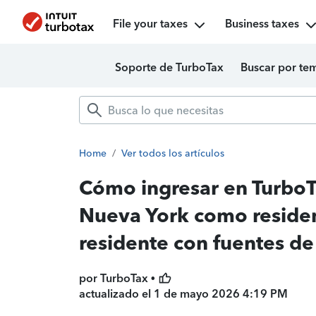
File your taxes
Business taxes
Soporte de TurboTax
Buscar por te
Home
/
Ver todos los artículos
Cómo ingresar en TurboTa
Nueva York como residen
residente con fuentes d
por TurboTax •
actualizado el
1 de mayo 2026 4:19 PM