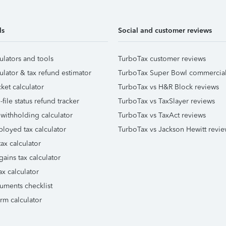
ls
Social and customer reviews
ulators and tools
TurboTax customer reviews
ulator & tax refund estimator
TurboTax Super Bowl commercia
ket calculator
TurboTax vs H&R Block reviews
file status refund tracker
TurboTax vs TaxSlayer reviews
 withholding calculator
TurboTax vs TaxAct reviews
ployed tax calculator
TurboTax vs Jackson Hewitt revie
ax calculator
gains tax calculator
ax calculator
uments checklist
orm calculator