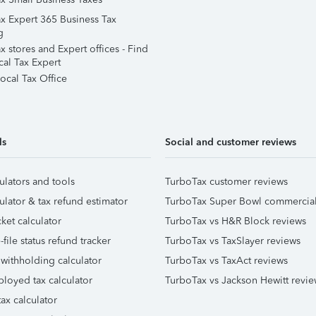
x Expert 365 Business Tax
g
 stores and Expert offices - Find
cal Tax Expert
ocal Tax Office
ls
Social and customer reviews
ulators and tools
TurboTax customer reviews
ulator & tax refund estimator
TurboTax Super Bowl commercia
ket calculator
TurboTax vs H&R Block reviews
file status refund tracker
TurboTax vs TaxSlayer reviews
 withholding calculator
TurboTax vs TaxAct reviews
ployed tax calculator
TurboTax vs Jackson Hewitt revie
ax calculator