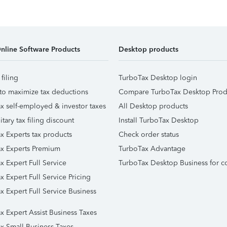
nline Software Products
Desktop products
 filing
TurboTax Desktop login
to maximize tax deductions
Compare TurboTax Desktop Prod
x self-employed & investor taxes
All Desktop products
itary tax filing discount
Install TurboTax Desktop
x Experts tax products
Check order status
x Experts Premium
TurboTax Advantage
x Expert Full Service
TurboTax Desktop Business for c
x Expert Full Service Pricing
x Expert Full Service Business
x Expert Assist Business Taxes
x Small Business Taxes