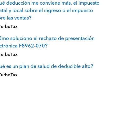
ué deducción me conviene más, el impuesto
atal y local sobre el ingreso o el impuesto
re las ventas?
TurboTax
mo soluciono el rechazo de presentación
ectrónica F8962-070?
TurboTax
é es un plan de salud de deducible alto?
TurboTax