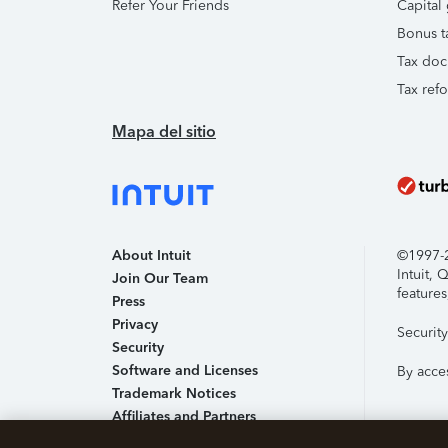
Refer Your Friends
Capital 
Bonus t
Tax doc
Tax ref
Mapa del sitio
About Intuit
©1997-20
Intuit,
Join Our Team
features
Press
Privacy
Securit
Security
Software and Licenses
By acce
Trademark Notices
Affiliates and Partners
Accessibility