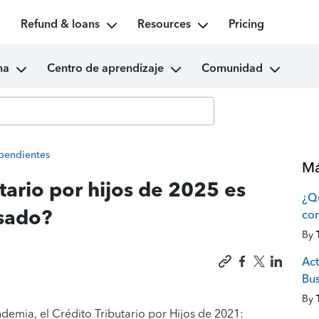
Refund & loans
Resources
Pricing
ma
Centro de aprendizaje
Comunidad
ependientes
Má
tario por hijos de 2025 es
¿Qu
sado?
cor
By
Act
Bus
By
demia, el Crédito Tributario por Hijos de 2021: