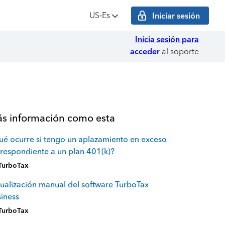
US‑Es
Iniciar sesión
Inicia sesión para
acceder
al soporte
s información como esta
é ocurre si tengo un aplazamiento en exceso
respondiente a un plan 401(k)?
TurboTax
ualización manual del software TurboTax
iness
TurboTax