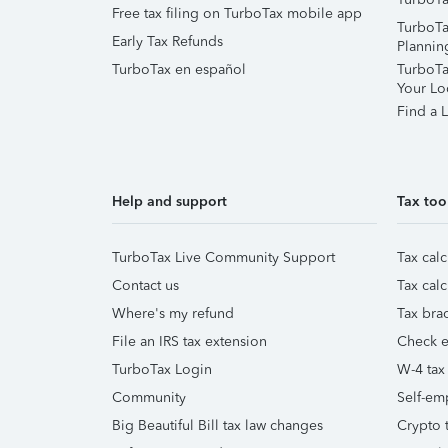
Free tax filing on TurboTax mobile app
TurboTa
Early Tax Refunds
Plannin
TurboTax en español
TurboTax
Your Lo
Find a L
Help and support
Tax too
TurboTax Live Community Support
Tax calc
Contact us
Tax calc
Where's my refund
Tax brac
File an IRS tax extension
Check e-
TurboTax Login
W-4 tax
Community
Self-em
Big Beautiful Bill tax law changes
Crypto t