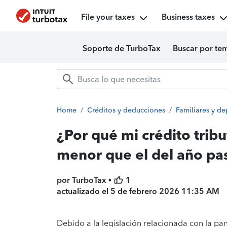
File your taxes
Business taxes
Soporte de TurboTax
Buscar por te
Home
/
Créditos y deducciones
/
Familiares y d
¿Por qué mi crédito tribu
menor que el del año pa
por TurboTax •
1
actualizado el
5 de febrero 2026 11:35 AM
Debido a la legislación relacionada con la pan