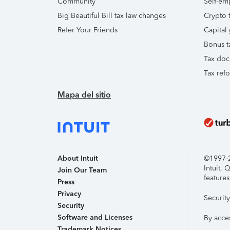
Community
Self-em
Big Beautiful Bill tax law changes
Crypto t
Refer Your Friends
Capital 
Bonus t
Tax doc
Tax ref
Mapa del sitio
About Intuit
©1997-20
Intuit,
Join Our Team
features
Press
Privacy
Securit
Security
Software and Licenses
By acce
Trademark Notices