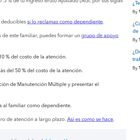
.5 % de tu Ingreso Bruto Ajustado (AGI, por sus siglas
¿Te
By
n deducibles
si lo reclamas como dependiente
.
¿Có
de 
s de este familiar, puedes formar un
grupo de apoyo
By
¿Dó
 % del costo de la atención.
tra
By
 del 50 % del costo de la atención.
ón de Manutención Múltiple y presentar el
 al familiar como dependiente.
ro de atención a largo plazo.
Así es como se hace
.