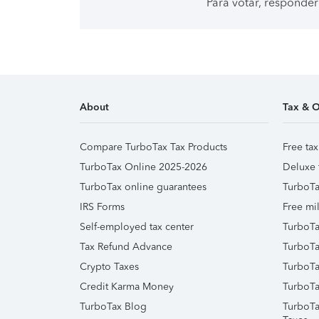
Para votar, responder
About
Tax & O
Compare TurboTax Tax Products
Free tax
TurboTax Online 2025-2026
Deluxe 
TurboTax online guarantees
TurboTa
IRS Forms
Free mil
Self-employed tax center
TurboTa
Tax Refund Advance
TurboTa
Crypto Taxes
TurboTa
Credit Karma Money
TurboTa
TurboTax Blog
TurboTa