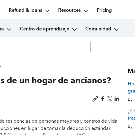
Refund & loans
Resources
Pricing
ma
Centro de aprendizaje
Comunidad
s
Má
os de un hogar de ancianos?
How
gra
By
¿Có
tra
 de residencias de personas mayores y centros de vida
By
educciones en lugar de tomar la deducción estándar.