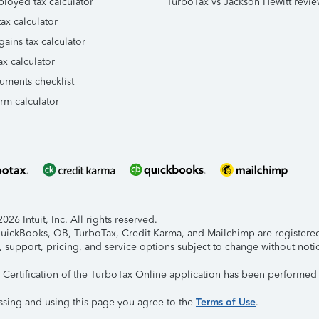
ployed tax calculator
TurboTax vs Jackson Hewitt revie
ax calculator
gains tax calculator
ax calculator
uments checklist
orm calculator
26 Intuit, Inc. All rights reserved.
 QuickBooks, QB, TurboTax, Credit Karma, and Mailchimp are registered 
, support, pricing, and service options subject to change without noti
y Certification of the TurboTax Online application has been performed 
ssing and using this page you agree to the
Terms of Use
.