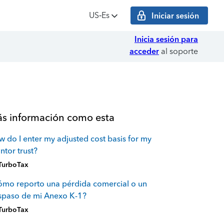
US‑Es
Iniciar sesión
Inicia sesión para
acceder
al soporte
s información como esta
 do I enter my adjusted cost basis for my
ntor trust?
TurboTax
mo reporto una pérdida comercial o un
spaso de mi Anexo K-1?
TurboTax