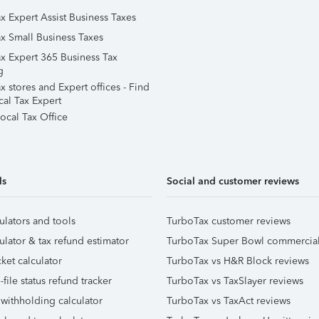
x Expert Assist Business Taxes
x Small Business Taxes
x Expert 365 Business Tax
g
 stores and Expert offices - Find
cal Tax Expert
ocal Tax Office
ls
Social and customer reviews
ulators and tools
TurboTax customer reviews
ulator & tax refund estimator
TurboTax Super Bowl commercia
ket calculator
TurboTax vs H&R Block reviews
file status refund tracker
TurboTax vs TaxSlayer reviews
 withholding calculator
TurboTax vs TaxAct reviews