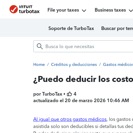
File your taxes
Business taxes
Soporte de TurboTax
Buscar por te
Home
/
Créditos y deducciones
/
Gastos médico
¿Puedo deducir los cost
por TurboTax •
4
actualizado el
20 de marzo 2026 10:46 AM
Al igual que otros gastos médicos
, los gastos
asistida solo son deducibles si detallas tus d