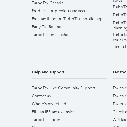
Taxes
TurboTax Canada
TurboTa
Products for previous tax years
TurboTa
Free tax filing on TurboTax mobile app
TurboTa
Early Tax Refunds
Plannin
TurboTax en español
TurboTax
Your Lo
Find a L
Help and support
Tax too
TurboTax Live Community Support
Tax calc
Contact us
Tax calc
Where's my refund
Tax brac
File an IRS tax extension
Check e-
TurboTax Login
W-4 tax