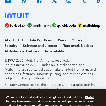
About Intuit
Join Our Team
Press
Privacy
Security
Software and Licenses
Trademark Notices
Affiliates and Partners
Accessibility
©1997-2026 Intuit, Inc. All rights reserved.
Intuit, QuickBooks, QB, TurboTax, Credit Karma, and
Mailchimp are registered trademarks of Intuit Inc. Terms and
conditions, features, support, pricing, and service options
subject to change without notice.
Security Certification of the TurboTax Online application has
been performed by C-Level Security.
By accessing and using this page you agree to the
Terms of
Global
We use cookies and similar technologies as described in our
Use
.
Privacy Statement
, including to maintain and operate our websites
and services, measure traffic, and deliver marketing content to you