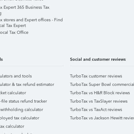
x Expert 365 Business Tax
g
 stores and Expert offices - Find
cal Tax Expert
ocal Tax Office
ls
Social and customer reviews
ulators and tools
TurboTax customer reviews
ulator & tax refund estimator
TurboTax Super Bowl commercia
ket calculator
TurboTax vs H&R Block reviews
file status refund tracker
TurboTax vs TaxSlayer reviews
 withholding calculator
TurboTax vs TaxAct reviews
ployed tax calculator
TurboTax vs Jackson Hewitt revie
ax calculator