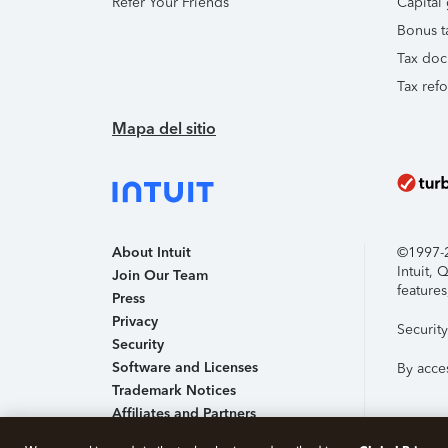
Refer Your Friends
Capital 
Bonus t
Tax doc
Tax ref
Mapa del sitio
About Intuit
©1997-20
Intuit,
Join Our Team
features
Press
Privacy
Securit
Security
Software and Licenses
By acce
Trademark Notices
Affiliates and Partners
Accessibility