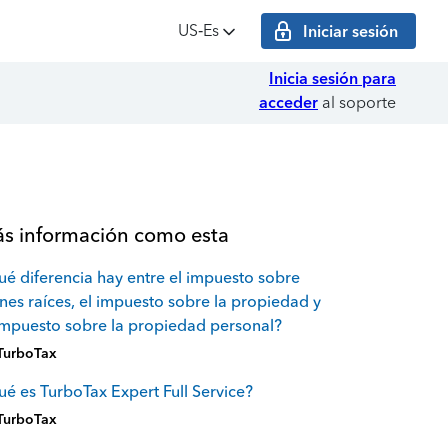
US‑Es
Iniciar sesión
Inicia sesión para
acceder
al soporte
s información como esta
é diferencia hay entre el impuesto sobre
nes raíces, el impuesto sobre la propiedad y
impuesto sobre la propiedad personal?
TurboTax
é es TurboTax Expert Full Service?
TurboTax