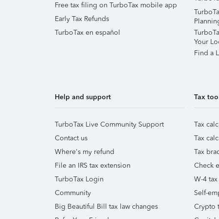
Free tax filing on TurboTax mobile app
TurboTa
Early Tax Refunds
Plannin
TurboTax en español
TurboTax
Your Lo
Find a L
Help and support
Tax too
TurboTax Live Community Support
Tax calc
Contact us
Tax calc
Where's my refund
Tax brac
File an IRS tax extension
Check e-
TurboTax Login
W-4 tax
Community
Self-em
Big Beautiful Bill tax law changes
Crypto t