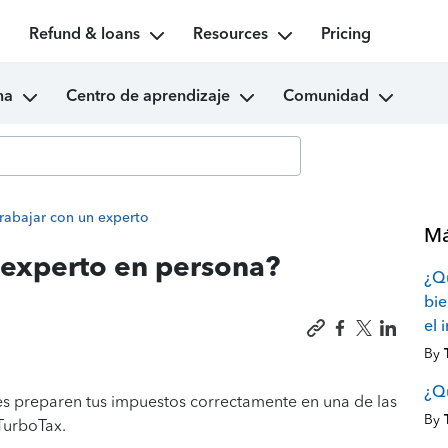
Refund & loans
Resources
Pricing
ma
Centro de aprendizaje
Comunidad
rabajar con un experto
Má
 experto en persona?
¿Qu
bie
el 
By
¿Qu
les preparen tus impuestos correctamente en una de las
By
 TurboTax.