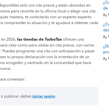
¿Có
disponibles solo con cita previa y están ubicados en
de 
ona para reunirte en tu oficina local o elegir una cita
By
alquier manera, te conectarás con un experto experto
ra comprender tu situación y te ayudará a obtener cada
¿Có
dec
By
 en 2026,
las tiendas de TurboTax
ofrecen una
a citas como para visitas sin cita previa, con varios
¿Dó
. Puedes programar una cita con anticipación o pasar
pr
ar tu propia declaración con la orientación de un
By
orno acogedor y centrado en la comunidad que hace
 nunca.
ara comenzar.
 o publicar, debes
iniciar sesión