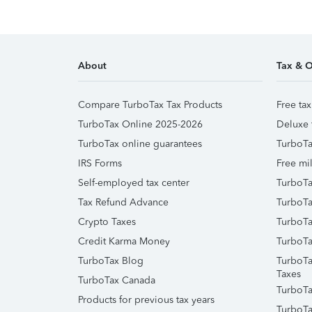
About
Tax & O
Compare TurboTax Tax Products
Free tax
TurboTax Online 2025-2026
Deluxe 
TurboTax online guarantees
TurboTa
IRS Forms
Free mil
Self-employed tax center
TurboTa
Tax Refund Advance
TurboTa
Crypto Taxes
TurboTa
Credit Karma Money
TurboTa
TurboTax Blog
TurboTa
Taxes
TurboTax Canada
TurboTa
Products for previous tax years
TurboTa