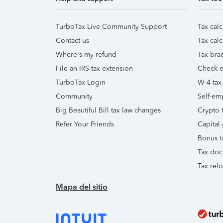
TurboTax Live Community Support
Tax calc
Contact us
Tax calc
Where's my refund
Tax brac
File an IRS tax extension
Check e-
TurboTax Login
W-4 tax
Community
Self-em
Big Beautiful Bill tax law changes
Crypto t
Refer Your Friends
Capital 
Bonus t
Tax doc
Tax ref
Mapa del sitio