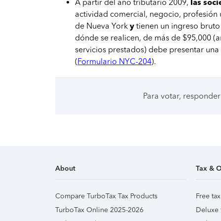
A partir del año tributario 2009,
las soc
actividad comercial, negocio, profesión
de Nueva York
y
tienen un ingreso brut
dónde se realicen, de más de $95,000 (a
servicios prestados) debe presentar un
(
Formulario NYC-204
).
Para votar, responder
About
Tax & O
Compare TurboTax Tax Products
Free tax
TurboTax Online 2025-2026
Deluxe 