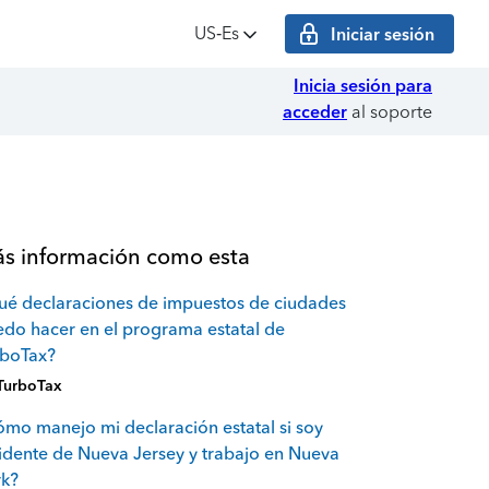
US‑Es
Iniciar sesión
Inicia sesión para
acceder
al soporte
s información como esta
é declaraciones de impuestos de ciudades
do hacer en el programa estatal de
rboTax?
TurboTax
mo manejo mi declaración estatal si soy
idente de Nueva Jersey y trabajo en Nueva
rk?