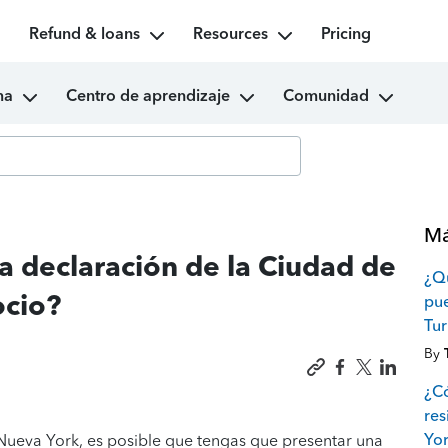
Refund & loans
Resources
Pricing
ma
Centro de aprendizaje
Comunidad
Má
a declaración de la Ciudad de
¿Qu
ocio?
pue
Tu
By
¿Có
res
Yo
 Nueva York, es posible que tengas que presentar una