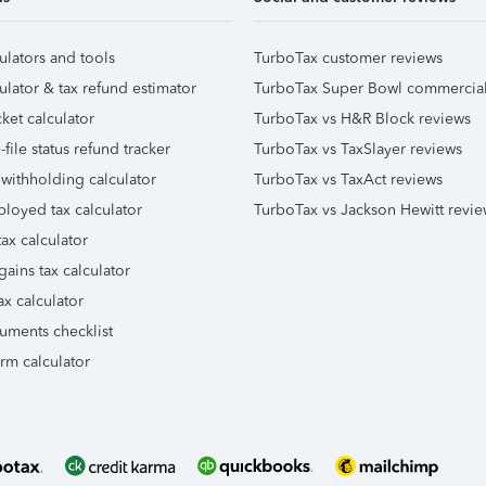
ulators and tools
TurboTax customer reviews
ulator & tax refund estimator
TurboTax Super Bowl commercia
ket calculator
TurboTax vs H&R Block reviews
file status refund tracker
TurboTax vs TaxSlayer reviews
 withholding calculator
TurboTax vs TaxAct reviews
ployed tax calculator
TurboTax vs Jackson Hewitt revie
ax calculator
gains tax calculator
ax calculator
uments checklist
orm calculator