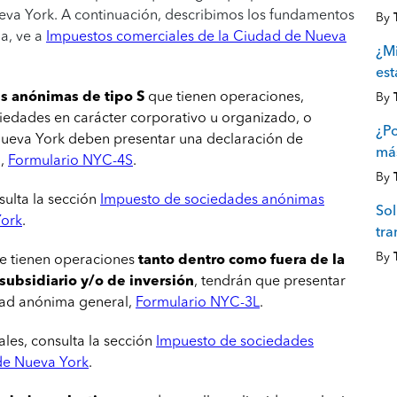
eva York. A continuación, describimos los fundamentos
By
da, ve a
Impuestos comerciales de la Ciudad de Nueva
¿Mi
es
s anónimas de tipo S
que tienen operaciones,
By
iedades en carácter corporativo u organizado, o
¿Po
Nueva York deben presentar una declaración de
más
l,
Formulario NYC-4S
.
By
sulta la sección
Impuesto de sociedades anónimas
Sol
York
.
tra
By
e tienen operaciones
tanto dentro como fuera de la
 subsidiario y/o de inversión
, tendrán que presentar
dad anónima general,
Formulario NYC-3L
.
ales, consulta la sección
Impuesto de sociedades
de Nueva York
.