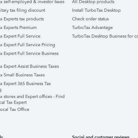
x self-employed & investor taxes
All Desktop products
itary tax filing discount
Install TurboTax Desktop
x Experts tax products
Check order status
x Experts Premium
TurboTax Advantage
x Expert Full Service
TurboTax Desktop Business for c
x Expert Full Service Pricing
x Expert Full Service Business
x Expert Assist Business Taxes
x Small Business Taxes
x Expert 365 Business Tax
g
 stores and Expert offices - Find
cal Tax Expert
ocal Tax Office
ls
Social and customer reviews