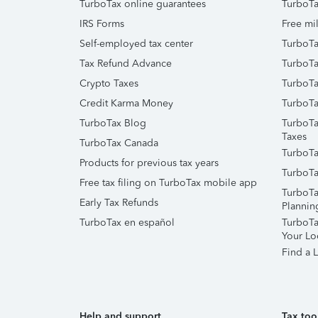
TurboTax online guarantees
TurboTa
IRS Forms
Free mil
Self-employed tax center
TurboTa
Tax Refund Advance
TurboTa
Crypto Taxes
TurboTa
Credit Karma Money
TurboTa
TurboTax Blog
TurboTa
Taxes
TurboTax Canada
TurboTa
Products for previous tax years
TurboTa
Free tax filing on TurboTax mobile app
TurboTa
Early Tax Refunds
Plannin
TurboTax en español
TurboTax
Your Lo
Find a L
Help and support
Tax too