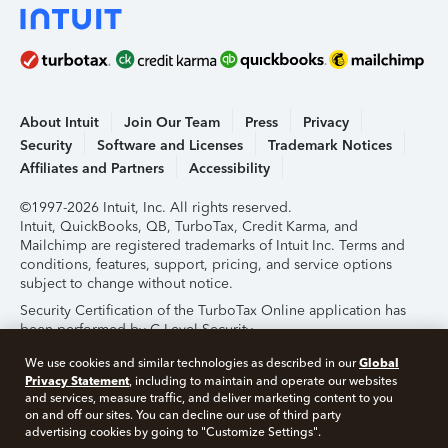
About Intuit
Join Our Team
Press
Privacy
Security
Software and Licenses
Trademark Notices
Affiliates and Partners
Accessibility
©1997-2026 Intuit, Inc. All rights reserved.
Intuit, QuickBooks, QB, TurboTax, Credit Karma, and
Mailchimp are registered trademarks of Intuit Inc. Terms and
conditions, features, support, pricing, and service options
subject to change without notice.
Security Certification of the TurboTax Online application has
been performed by C-Level Security.
By accessing and using this page you agree to the
Terms of
Global
We use cookies and similar technologies as described in our
Use
.
Privacy Statement
, including to maintain and operate our websites
and services, measure traffic, and deliver marketing content to you
on and off our sites. You can decline our use of third party
About Cookies
Manage Cookies
advertising cookies by going to "Customize Settings".