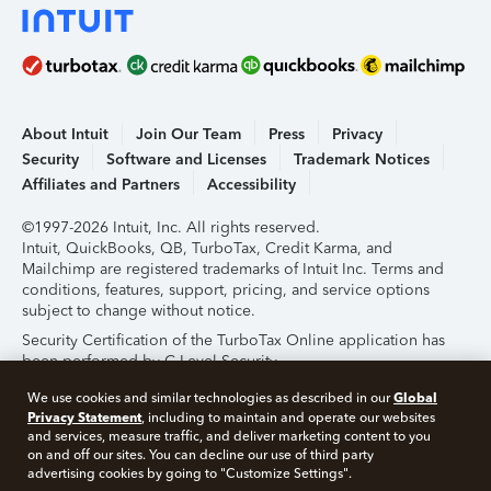
About Intuit
Join Our Team
Press
Privacy
Security
Software and Licenses
Trademark Notices
Affiliates and Partners
Accessibility
©1997-2026 Intuit, Inc. All rights reserved.
Intuit, QuickBooks, QB, TurboTax, Credit Karma, and
Mailchimp are registered trademarks of Intuit Inc. Terms and
conditions, features, support, pricing, and service options
subject to change without notice.
Security Certification of the TurboTax Online application has
been performed by C-Level Security.
By accessing and using this page you agree to the
Terms of
Global
We use cookies and similar technologies as described in our
Use
.
Privacy Statement
, including to maintain and operate our websites
and services, measure traffic, and deliver marketing content to you
on and off our sites. You can decline our use of third party
About Cookies
Manage Cookies
advertising cookies by going to "Customize Settings".