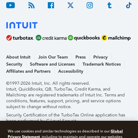
About Intuit
Join Our Team
Press
Privacy
Security
Software and Licenses
Trademark Notices
Affiliates and Partners
Accessibility
©1997-2026 Intuit, Inc. All rights reserved.
Intuit, QuickBooks, QB, TurboTax, Credit Karma, and
Mailchimp are registered trademarks of Intuit Inc. Terms and
conditions, features, support, pricing, and service options
subject to change without notice.
Security Certification of the TurboTax Online application has
been performed by C-Level Security.
By accessing and using this page you agree to the
Terms of
Global
We use cookies and similar technologies as described in our
Use
.
Privacy Statement
, including to maintain and operate our websites