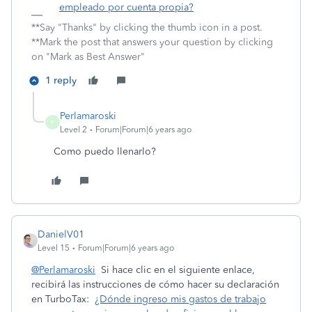
empleado por cuenta propia?
**Say "Thanks" by clicking the thumb icon in a post.
**Mark the post that answers your question by clicking
on "Mark as Best Answer"
1 reply
Perlamaroski
P
Level 2
Forum|Forum|6 years ago
Como puedo llenarlo?
DanielV01
Level 15
Forum|Forum|6 years ago
@Perlamaroski
Si hace clic en el siguiente enlace,
recibirá las instrucciones de cómo hacer su declaración
en TurboTax:
¿Dónde ingreso mis gastos de trabajo