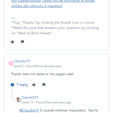
por cuenta propia, como los de oficina en el hogar,
millaje del vehículo e insumos?
**Say "Thanks" by clicking the thumb icon in a post.
**Mark the post that answers your question by clicking
on "Mark as Best Answer"
Claudia19
C
Level 2
Forum|Forum|6 years ago
Puedo aser mis taxes si me pagan cash
1 reply
DanielV01
Level 15
Forum|Forum|6 years ago
@Claudia19
Sí puede rellenar impuestos. Vea la