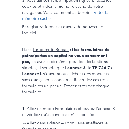
Si vous utilisez
TurboImpôt en ligne
: Effacez les
cookies et videz la mémoire-cache de votre
navigateur. Voici comment au besoin:
Vider la
mémoire-cache
Enregistrez, fermez et ouvrez de nouveau le
logiciel.
Dans
TurboImpôt Bureau
si les formulaires de
gains/pertes en capital ne vous concernent
pas,
essayez ceci: même pour les déclarations
simples, il semble que l'
annexe 3
, le
TP-726.7
et
l'
annexe L
s'ouvrent ou affichent des montants
sans que ça vous concerne. Revérifiez ces trois
formulaires un par un. Effacez et fermez chaque
formulaire.
1- Allez en mode Formulaires et ouvrez l'annexe 3
et vérifiez qu'aucune case n'est cochée
2- Allez dans Édition – Formulaire et effacez le