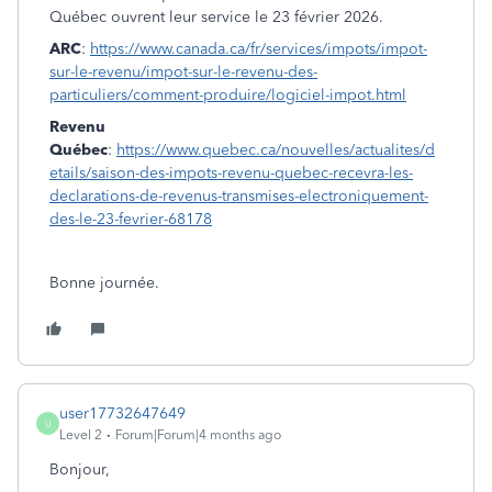
Québec ouvrent leur service le 23 février 2026.
ARC
:
https://www.canada.ca/fr/services/impots/impot-
sur-le-revenu/impot-sur-le-revenu-des-
particuliers/comment-produire/logiciel-impot.html
Revenu
Québec
:
https://www.quebec.ca/nouvelles/actualites/d
etails/saison-des-impots-revenu-quebec-recevra-les-
declarations-de-revenus-transmises-electroniquement-
des-le-23-fevrier-68178
Bonne journée.
user17732647649
U
Level 2
Forum|Forum|4 months ago
Bonjour,