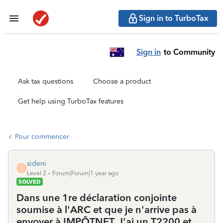
Sign in to TurboTax
Sign in
to Community
Ask tax questions
Choose a product
Get help using TurboTax features
Pour commencer
sideni
S
Level 2
Forum|Forum|1 year ago
SOLVED
Dans une 1re déclaration conjointe
soumise à l'ARC et que je n'arrive pas à
envoyer à IMPÔTNET. J'ai un T2200 et