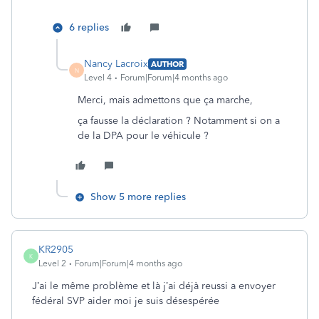
6 replies
Nancy Lacroix
AUTHOR
N
Level 4
Forum|Forum|4 months ago
Merci, mais admettons que ça marche,
ça fausse la déclaration ? Notamment si on a
de la DPA pour le véhicule ?
Show 5 more replies
KR2905
K
Level 2
Forum|Forum|4 months ago
J’ai le même problème et là j’ai déjà reussi a envoyer
fédéral SVP aider moi je suis désespérée