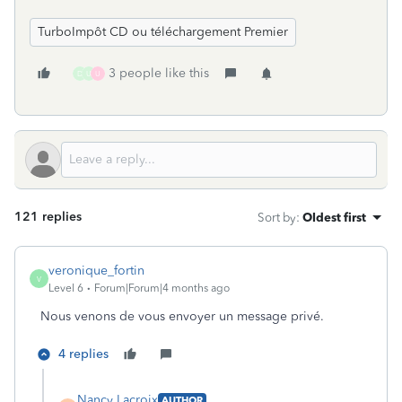
TurboImpôt CD ou téléchargement Premier
3 people like this
D
U
U
121 replies
Sort by
:
Oldest first
veronique_fortin
V
Level 6
Forum|Forum|4 months ago
Nous venons de vous envoyer un message privé.
4 replies
Nancy Lacroix
AUTHOR