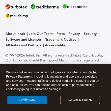
About Intuit
Join Our Team
Press
Privacy
Security
Software and Licenses
Trademark Notices
Affiliates and Partners
Accessibility
©1997-2026 Intuit, Inc. All rights reserved.
Intuit, QuickBooks,
QB, TurboTax, Credit Karma, and Mailchimp are registered
trademarks of Intuit Inc. Terms and conditions, features,
support, pricing, and service options subject to change
We use cookies and similar technologies as described in our
Global
without notice.
Security Certification of the TurboTax Online
Privacy Statement
, including to maintain and operate our websites
application has been performed by C-Level Security.
By
and services, measure traffic, and deliver marketing content to you on
accessing and using this page you agree to the
Terms of Use
.
and off our sites. You can decline our use of third party advertising
cookies by going to "Customize Settings".
About Cookies
Manage cookies
I Understand
Customize Settings