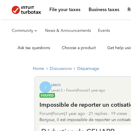
File your taxes
Business taxes
R
Community
News & Announcements
Events
Ask tax questions
Choose a product
Get help usi
Home
Discussions
Dépannage
jasco
J
Level 2
Forum|Forum|1 year ago
SOLVED
Impossible de reporter un cotisat
Forum|Forum|1 year ago
21 replies
19 views
Bonjour, il est impossible de reporter un cotisat