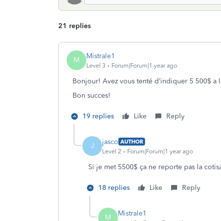
21 replies
Mistrale1
M
Level 3
Forum|Forum|1 year ago
Bonjour! Avez vous tenté d’indiquer 5 500$ a 
Bon succes!
19 replies
Like
Reply
jasco
AUTHOR
J
Level 2
Forum|Forum|1 year ago
Si je met 5500$ ça ne reporte pas la cotis
18 replies
Like
Reply
Mistrale1
M