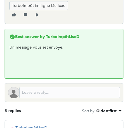
TurboImpôt En ligne De luxe
Best answer by
TurboImpôtLiseD
Un message vous est envoyé.
5 replies
Sort by
:
Oldest first
TurboImpôtLiseD