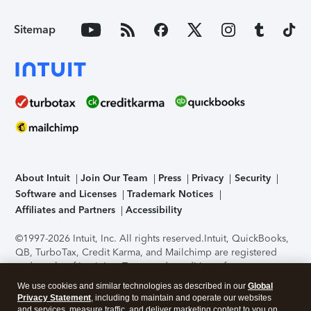
Sitemap
About Intuit
Join Our Team
Press
Privacy
Security
Software and Licenses
Trademark Notices
Affiliates and Partners
Accessibility
©1997-2026 Intuit, Inc. All rights reserved.
Intuit, QuickBooks,
QB, TurboTax, Credit Karma, and Mailchimp are registered
trademarks of Intuit Inc. Terms and conditions, features,
support, pricing, and service options subject to change
We use cookies and similar technologies as described in our
Global
without notice.
Security Certification of the TurboTax Online
Privacy Statement
, including to maintain and operate our websites
application has been performed by C-Level Security.
By
and services, measure traffic, and deliver marketing content to you on